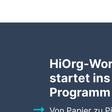
HiOrg-Wor
startet ins
Programm
Von Papier zu Pi