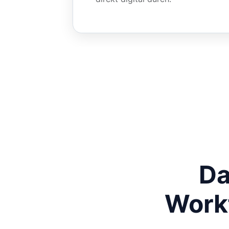
Da
Workf