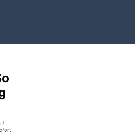
So
ag
il
ofort