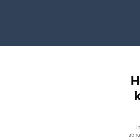
H
k
I
abha