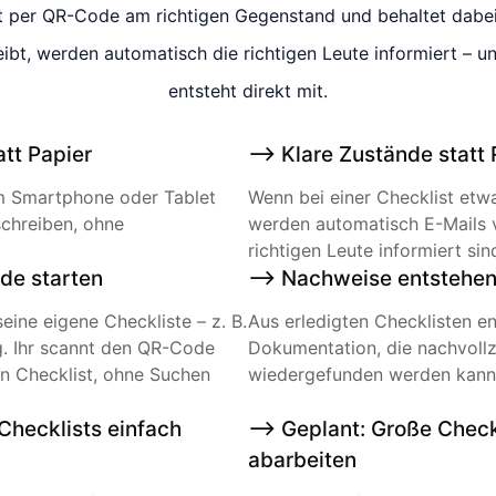
st per QR-Code am richtigen Gegenstand und behaltet dabei 
ibt, werden automatisch die richtigen Leute informiert – 
entsteht direkt mit.
att Papier
--> Klare Zustände statt
 am Smartphone oder Tablet
Wenn bei einer Checklist etwas
schreiben, ohne
werden automatisch E-Mails v
richtigen Leute informiert sin
de starten
--> Nachweise entstehe
ne eigene Checkliste – z. B.
Aus erledigten Checklisten en
. Ihr scannt den QR-Code
Dokumentation, die nachvollz
gen Checklist, ohne Suchen
wiedergefunden werden kann
Checklists einfach
--> Geplant: Große Chec
abarbeiten